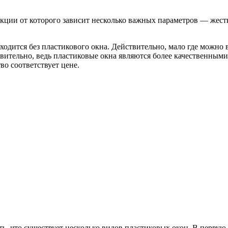
ции от которого зависит несколько важных параметров — жестк
ходится без пластикового окна. Действительно, мало где можно 
ивительно, ведь пластиковые окна являются более качественны
во соответствует цене.
ть, что существует несколько видов пластиковых окон. В первую