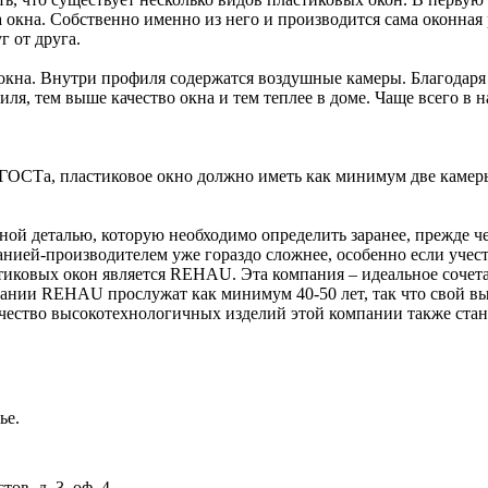
ва окна. Собственно именно из него и производится сама оконная
г от друга.
 окна. Внутри профиля содержатся воздушные камеры. Благодаря
ля, тем выше качество окна и тем теплее в доме. Чаще всего в
в ГОСТа, пластиковое окно должно иметь как минимум две каме
ной деталью, которую необходимо определить заранее, прежде ч
нией-производителем уже гораздо сложнее, особенно если учесть
иковых окон является REHAU. Эта компания – идеальное сочета
пании REHAU прослужат как минимум 40-50 лет, так что свой вы
ачество высокотехнологичных изделий этой компании также стан
ье.
тов, д. 3, оф. 4