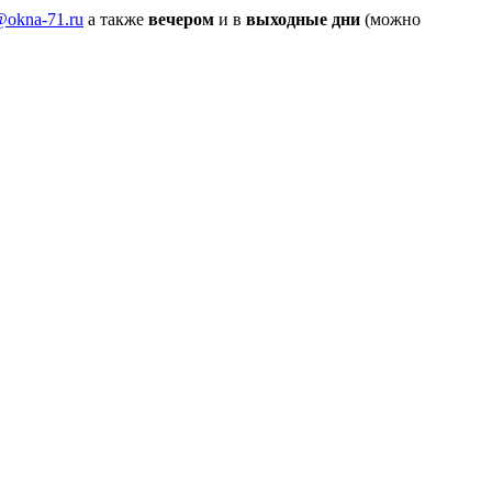
@okna-71.ru
а также
вечером
и в
выходные дни
(можно