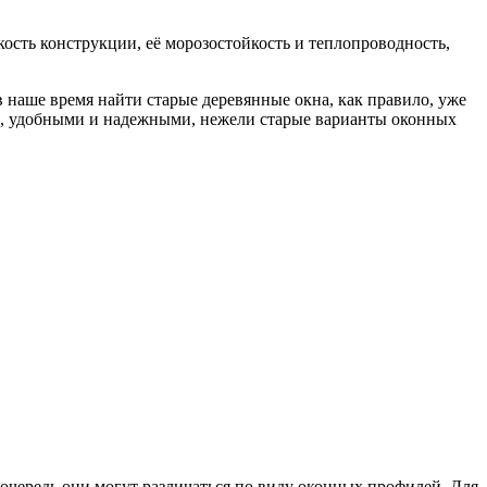
ость конструкции, её морозостойкость и теплопроводность,
в наше время найти старые деревянные окна, как правило, уже
ми, удобными и надежными, нежели старые варианты оконных
 очередь они могут различаться по виду оконных профилей. Для