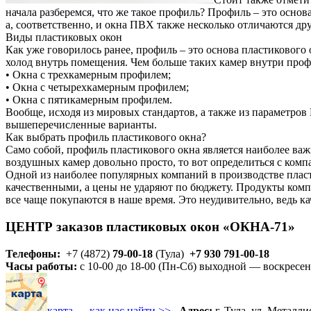
начала разберемся, что же такое профиль? Профиль – это осно
а, соответственно, и окна ПВХ также несколько отличаются дру
Виды пластиковых окон
Как уже говорилось ранее, профиль – это основа пластикового
холод внутрь помещения. Чем больше таких камер внутри профи
• Окна с трехкамерным профилем;
• Окна с четырехкамерным профилем;
• Окна с пятикамерным профилем.
Вообще, исходя из мировых стандартов, а также из параметро
вышеперечисленные варианты.
Как выбрать профиль пластикового окна?
Само собой, профиль пластикового окна является наиболее важ
воздушных камер довольно просто, то вот определиться с компа
Одной из наиболее популярных компаний в производстве пласт
качественными, а цены не ударяют по бюджету. Продукты ком
все чаще покупаются в наше время. Это неудивительно, ведь к
ЦЕНТР заказов пластиковых окон «ОКНА-71»
Телефоны:
+7 (4872)
79-00-18
(Тула)
+7 930 791-00-18
Часы работы:
с 10-00 до 18-00 (Пн-Сб) выходной — воскресен
карта — как нас найти >>
Адрес:
г. Тула, ул. Металлис