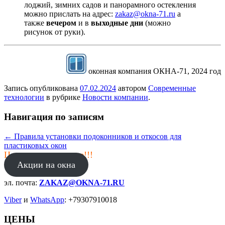
лоджий, зимних садов и панорамного остекления
можно прислать на адрес:
zakaz@okna-71.ru
а
также
вечером
и в
выходные дни
(можно
рисунок от руки).
оконная компания ОКНА-71, 2024 год
Запись опубликована
07.02.2024
автором
Современные
технологии
в рубрике
Новости компании
.
Навигация по записям
←
Правила установки подоконников и откосов для
пластиковых окон
Цены в январе ниже!!!
Акции на окна
эл. почта:
ZAKAZ@OKNA-71.RU
Viber
и
WhatsApp
: +79307910018
ЦЕНЫ