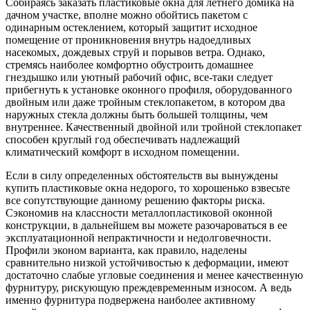
Собираясь заказать пластиковые окна для летнего домика на
дачном участке, вполне можно обойтись пакетом с
одинарным остеклением, который защитит исходное
помещение от проникновения внутрь надоедливых
насекомых, дождевых струй и порывов ветра. Однако,
стремясь наиболее комфортно обустроить домашнее
гнездышко или уютный рабочий офис, все-таки следует
прибегнуть к установке оконного профиля, оборудованного
двойным или даже тройным стеклопакетом, в котором два
наружных стекла должны быть большей толщины, чем
внутреннее. Качественный двойной или тройной стеклопакет
способен круглый год обеспечивать надлежащий
климатический комфорт в исходном помещении.
Если в силу определенных обстоятельств вы вынуждены
купить пластиковые окна недорого, то хорошенько взвесьте
все сопутствующие данному решению факторы риска.
Сэкономив на классности металлопластиковой оконной
конструкции, в дальнейшем вы можете разочароваться в ее
эксплуатационной непрактичности и недолговечности.
Профили эконом варианта, как правило, наделены
сравнительно низкой устойчивостью к деформации, имеют
достаточно слабые угловые соединения и менее качественную
фурнитуру, рискующую преждевременным износом. А ведь
именно фурнитура подвержена наиболее активному