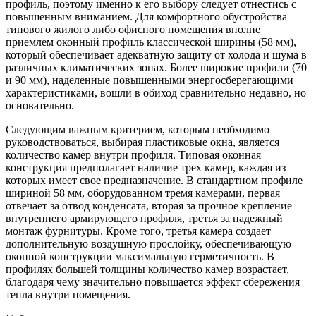
профиль, поэтому именно к его выбору следует отнестись с
повышенным вниманием. Для комфортного обустройства
типового жилого либо офисного помещения вполне
приемлем оконный профиль классической ширины (58 мм),
который обеспечивает адекватную защиту от холода и шума в
различных климатических зонах. Более широкие профили (70
и 90 мм), наделенные повышенными энергосберегающими
характеристиками, вошли в обиход сравнительно недавно, но
основательно.
Следующим важным критерием, которым необходимо
руководствоваться, выбирая пластиковые окна, является
количество камер внутри профиля. Типовая оконная
конструкция предполагает наличие трех камер, каждая из
которых имеет свое предназначение. В стандартном профиле
шириной 58 мм, оборудованном тремя камерами, первая
отвечает за отвод конденсата, вторая за прочное крепление
внутреннего армирующего профиля, третья за надежный
монтаж фурнитуры. Кроме того, третья камера создает
дополнительную воздушную прослойку, обеспечивающую
оконной конструкции максимальную герметичность. В
профилях большей толщины количество камер возрастает,
благодаря чему значительно повышается эффект сбережения
тепла внутри помещения.