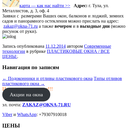
карта — как нас найти >>
Адрес:
г. Тула, ул.
Металлистов, д. 3, оф. 4
Заявки с размерами Ваших окон, балконов и лоджий, зимних
садов и панорамного остекления можно прислать на адрес:
zakaz@okna-71.ru
а также
вечером
и в
выходные дни
(можно
рисунок от руки).
Запись опубликована
11.12.2014
автором
Современные
технологии
в рубрике
ПЛАСТИКОВЫЕ ОКНА / ВСЕ
ЦЕНЫ:
.
Навигация по записям
←
Подоконники и отливы пластикового окна
Типы отливов
пластикового окна
→
Цены в январе ниже!!!
Акции на окна
эл. почта:
ZAKAZ@OKNA-71.RU
Viber
и
WhatsApp
: +79307910018
ЦЕНЫ