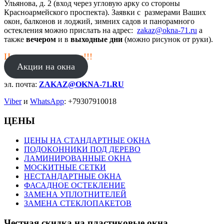
Ульянова, д. 2 (вход через угловую арку со стороны
Красноармейского проспекта). Заявки с размерами Ваших
окон, балконов и лоджий, зимних садов и панорамного
остекления можно прислать на адрес:
zakaz@okna-71.ru
а
также
вечером
и в
выходные дни
(можно рисунок от руки).
Цены в январе ниже!!!
Акции на окна
эл. почта:
ZAKAZ@OKNA-71.RU
Viber
и
WhatsApp
: +79307910018
ЦЕНЫ
ЦЕНЫ НА СТАНДАРТНЫЕ ОКНА
ПОДОКОННИКИ ПОД ДЕРЕВО
ЛАМИНИРОВАННЫЕ ОКНА
МОСКИТНЫЕ СЕТКИ
НЕСТАНДАРТНЫЕ ОКНА
ФАСАДНОЕ ОСТЕКЛЕНИЕ
ЗАМЕНА УПЛОТНИТЕЛЕЙ
ЗАМЕНА СТЕКЛОПАКЕТОВ
Честная скидка на пластиковые окна